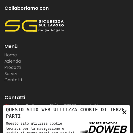
Collaboriamo con
Menù
Home
Azienda
Prodotti
Servizi
Contatti
Contatti
Via della Tecnica 18/C - 37030 Vago (VR)
×
QUESTO SITO WEB UTILIZZA COOKIE DI TERZE
PARTI
0458780100
Questo sito utilizza cookie
tecnici per la navigazione e
info@firexcamas.it